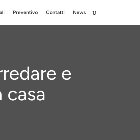
ali
Preventivo
Contatti
News
rredare e
a casa