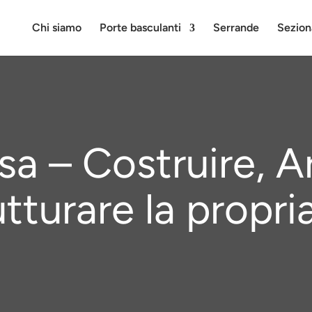
Chi siamo
Porte basculanti
Serrande
Sezion
a – Costruire, A
utturare la propri